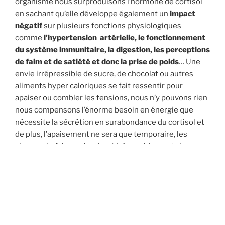
organisme nous surproduisons l’hormone de cortisol
en sachant qu’elle développe également un
impact
négatif
sur plusieurs fonctions physiologiques
comme
l’hypertension artérielle, le fonctionnement
du système immunitaire, la digestion, les perceptions
de faim et de satiété et donc la prise de poids
… Une
envie irrépressible de sucre, de chocolat ou autres
aliments hyper caloriques se fait ressentir pour
apaiser ou combler les tensions, nous n’y pouvons rien
nous compensons l’énorme besoin en énergie que
nécessite la sécrétion en surabondance du cortisol et
de plus, l’apaisement ne sera que temporaire, les
signaux de faim reviendront très rapidement si nos
stress ne baissent pas.
Pour être encore plus clair, les compulsions
alimentaires permettent de répondre au stress
devenus chroniques qui nécessitent un apport
d’énergie important.